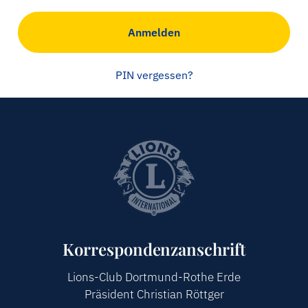
LOGIN
Anmelden
PIN vergessen?
Korrespondenzanschrift
Lions-Club Dortmund-Rothe Erde
Präsident Christian Röttger